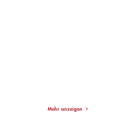
SAUL BELLOW
BRET EASTON ELLIS
Ravelstein
Lunar Park
Taschenbuch
Taschenbuch
16,00
€
*
12,00
€
*
Merken
Merken
Mehr anzeigen