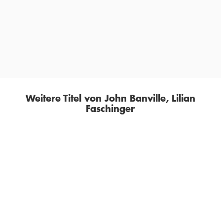
»Eine mitreißende Prosa, geschliffen, schön und
geistreich.«
SUNDAY TIMES
Weitere Titel von John Banville, Lilian
Faschinger