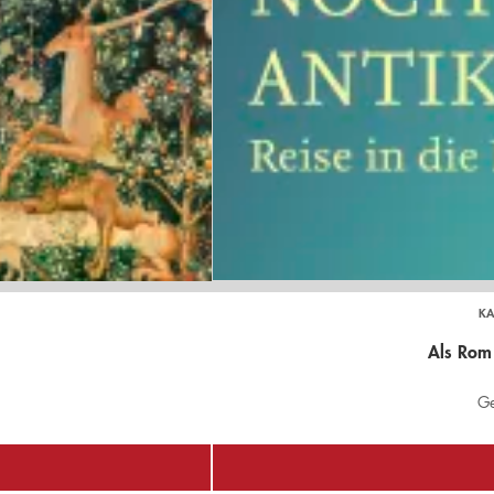
KA
Als Rom 
Ge