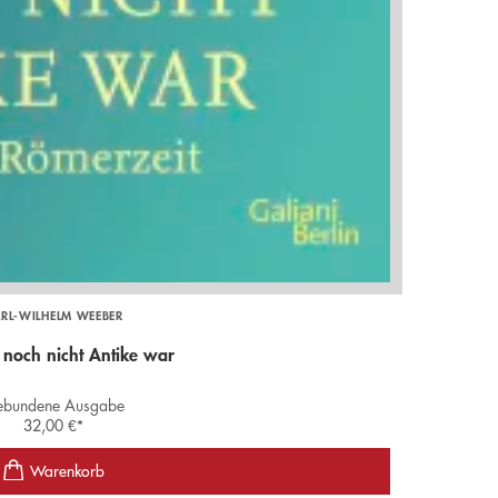
RL-WILHELM WEEBER
noch nicht Antike war
bundene Ausgabe
32,00
€
*