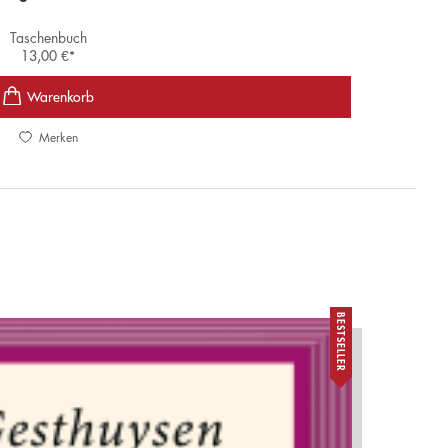
Taschenbuch
13,00
€
*
Merken
BESTSELLER