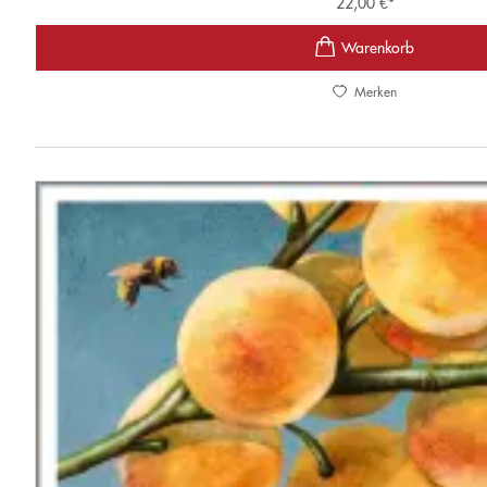
22,00
€
*
Merken