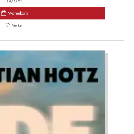
14,00
€
*
Merken