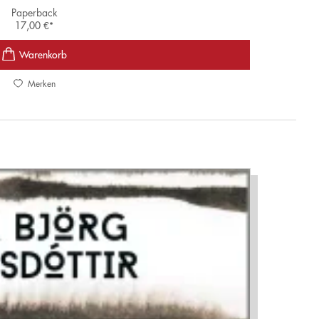
Paperback
17,00
€
*
Merken