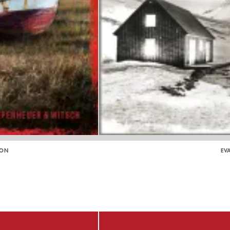
SON
EV