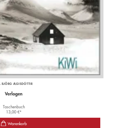
A BJÖRG ÆGISDÓTTIR
Verlogen
Taschenbuch
13,00
€
*