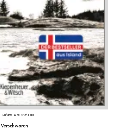
A BJÖRG ÆGISDÓTTIR
Verschworen