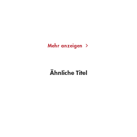
14,00
€
*
26,00
€
*
Im Handel kaufen
Merken
Merken
Mehr anzeigen
Ähnliche Titel
NEU
BESTSELLER