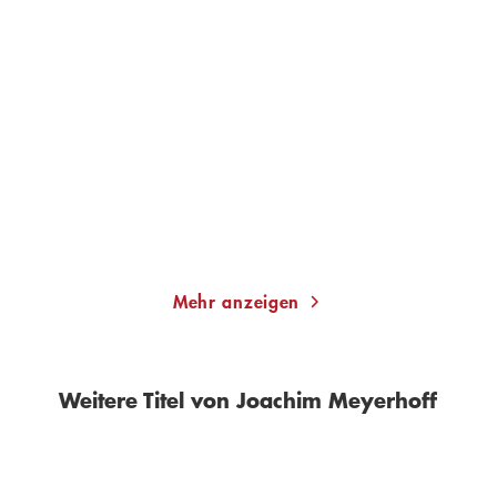
JOACHIM MEYERHOFF
JOACHIM MEYERHOFF
Ach, diese Lücke, diese
Die Zweisamkeit der
entsetzlich ...
Einzelgänger
Taschenbuch
Taschenbuch
14,00
€
*
14,00
€
*
Merken
Merken
Mehr anzeigen
Weitere Titel von Joachim Meyerhoff
BESTSELLER