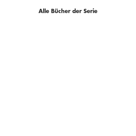
Alle Bücher der Serie
JOACHIM MEYERHOFF
JOACHIM MEYERHOFF
Alle Toten fliegen hoch
Wann wird es endlich