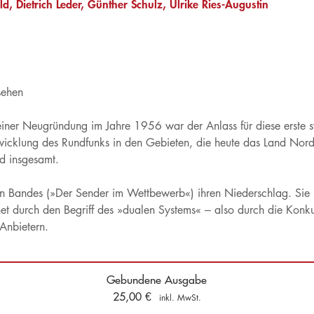
ld
Dietrich Leder
Günther Schulz
Ulrike Ries-Augustin
sehen
iner Neugründung im Jahre 1956 war der Anlass für diese erste sys
klung des Rundfunks in den Gebieten, die heute das Land Nordrhe
d insgesamt.
ten Bandes (»Der Sender im Wettbewerb«) ihren Niederschlag. Sie 
et durch den Begriff des »dualen Systems« – also durch die Konku
 Anbietern.
Gebundene Ausgabe
25,00
€
inkl. MwSt.