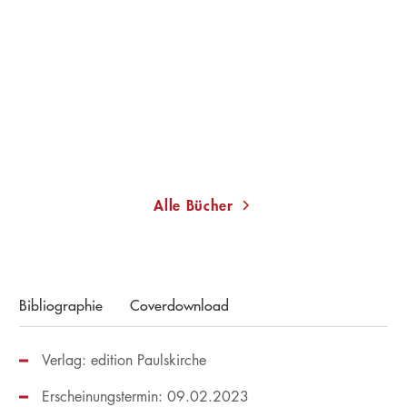
Der Kampf um die
arabische Seele
Gebundene Ausgabe
18,99
€
*
Im Handel kaufen
Merken
Alle Bücher
Bibliographie
Coverdownload
Verlag: edition Paulskirche
Erscheinungstermin: 09.02.2023