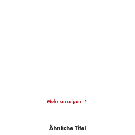
ROBERT BLUM
FRIEDRICH HECKER
Es ist 5 Uhr und um 6
Revolutionen müssen
werde ich ers ...
vollendet werde ...
Taschenbuch mit Klappen
Taschenbuch mit Klappen
14,00
€
*
14,00
€
*
Im Handel kaufen
Im Handel kaufen
Merken
Merken
Mehr anzeigen
Ähnliche Titel