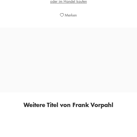
oder im Handel kaufen
Merken
Ein Leben und Streben, als habe es der sächsische
Fantast Karl May erfunden...erzählt in einer flüssig und
spannend zu lesenden Biografie.
HARALD EGGEBRECHT,
SÜDDEUTSCHE ZEITUNG, 04. JANUAR 2022
Weitere Titel von Frank Vorpahl