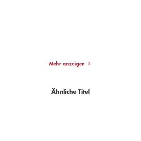
Das geträumte Land
Ein mallorquinischer
Sommer
Taschenbuch
Paperback
11,00
€
*
14,99
€
*
Im Handel kaufen
Merken
Merken
Mehr anzeigen
Ähnliche Titel
BESTSELLER
BESTSELLER