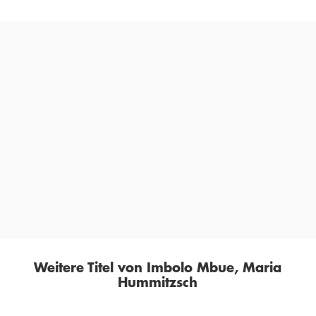
»Scharf gezeichnete Charaktere, eine starke Heldin und
ein aktuelles Thema – dieser Roman ist brillant. «
BÜCHER MAGAZIN, 01. OKTOBER 2021
Weitere Titel von Imbolo Mbue, Maria
Hummitzsch