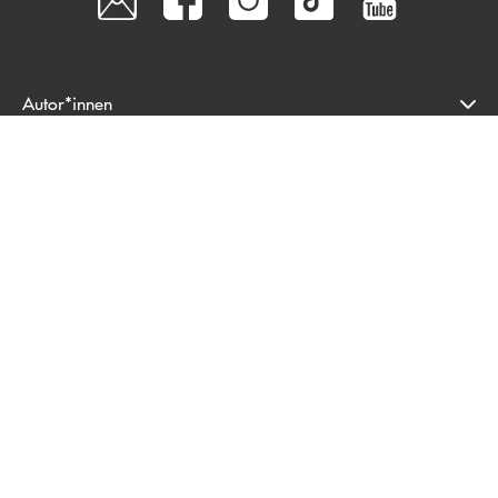
Autor*innen
Autor*innen von A-Z
Übersetzer*innen A-Z
Veranstaltungen
Bücher
Literatur & Unterhaltung
Biografien