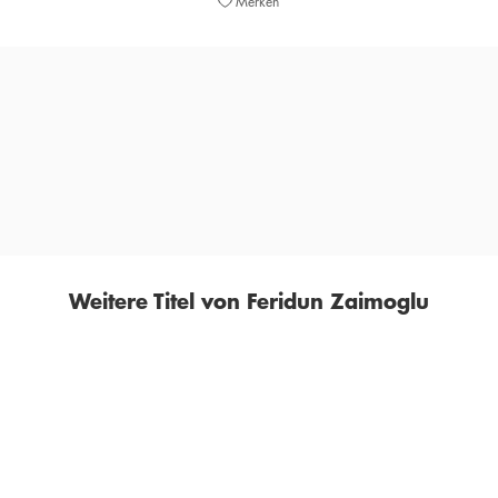
Merken
»Wie seinen Autor lässt [Bewältigung] auch die, die es
lesen, die, die sich ihm aussetzen, lange nicht mehr los.«
JOACHIM LEITNER,
TIROLER TAGESZEITUNG, 20. SEPTEMBER 2022
Weitere Titel von Feridun Zaimoglu