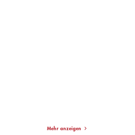
GRÁINNE O'HARE
MARTINA BOGDAHN
Weird Girls
Mühlensommer
Gebundene Ausgabe
Taschenbuch
22,00
€
*
13,00
€
*
Merken
Merken
Mehr anzeigen