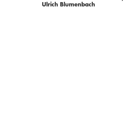
Ulrich Blumenbach
DAVID FOSTER WALLACE
DAVID FOSTER WALLACE
ULRICH
BLUMENBACH
Roger Federer
Der Spaß an der Sache