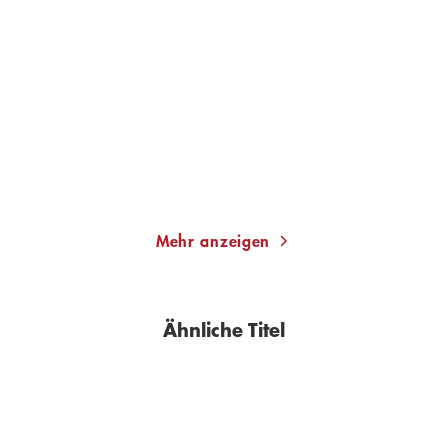
DAVID FOSTER WALLACE
DAVID FOSTER WALLACE
Der große rote Sohn
Schrecklich amüsant
Taschenbuch
Taschenbuch
12,00
€
*
12,00
€
*
Merken
Merken
Mehr anzeigen
Ähnliche Titel
BESTSELLER
BESTSELLER