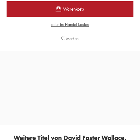
oder im Handel kaufen
Merken
»Man muss es lesen, jetzt, es wird zusehends
gegenwärtiger.«
FRANKFURTER RUNDSCHAU, 31. DEZEMBER 2016
Weitere Titel von David Foster Wallace,