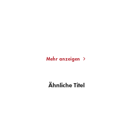
Taschenbuch
Taschenbuch
12,00
€
*
13,00
€
*
Merken
Merken
Mehr anzeigen
Ähnliche Titel
BESTSELLER
BESTSELLER