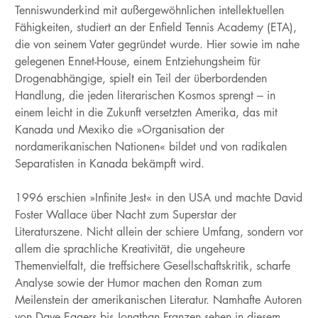
Tenniswunderkind mit außergewöhnlichen intellektuellen
Fähigkeiten, studiert an der Enfield Tennis Academy (ETA),
die von seinem Vater gegründet wurde. Hier sowie im nahe
gelegenen Ennet-House, einem Entziehungsheim für
Drogenabhängige, spielt ein Teil der überbordenden
Handlung, die jeden literarischen Kosmos sprengt – in
einem leicht in die Zukunft versetzten Amerika, das mit
Kanada und Mexiko die »Organisation der
nordamerikanischen Nationen« bildet und von radikalen
Separatisten in Kanada bekämpft wird.
1996 erschien »Infinite Jest« in den USA und machte David
Foster Wallace über Nacht zum Superstar der
Literaturszene. Nicht allein der schiere Umfang, sondern vor
allem die sprachliche Kreativität, die ungeheure
Themenvielfalt, die treffsichere Gesellschaftskritik, scharfe
Analyse sowie der Humor machen den Roman zum
Meilenstein der amerikanischen Literatur. Namhafte Autoren
von Dave Eggers bis Jonathan Franzen sehen in diesem