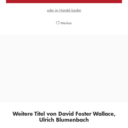
oder im Handel kaufen
Merken
»Man muss es lesen, jetzt, es wird zusehends
gegenwärtiger.«
FRANKFURTER RUNDSCHAU, 31. DEZEMBER 2016
Weitere Titel von David Foster Wallace,
Ulrich Blumenbach