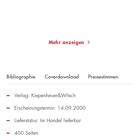
14,00
€
*
19,99
€
*
Im Handel kaufen
Merken
Merken
Mehr anzeigen
Bibliographie
Coverdownload
Pressestimmen
Verlag: Kiepenheuer&Witsch
Erscheinungstermin: 14.09.2000
Lieferstatus: Im Handel lieferbar
400 Seiten