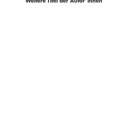
Weitere Titel der Autor*innen
BESTSELLER
NEU
GABRIEL GARCÍA MÁRQUEZ
GABRIEL GARCÍA MÁRQUEZ
Nachricht von einer
Wir sehen uns im August
Entführung