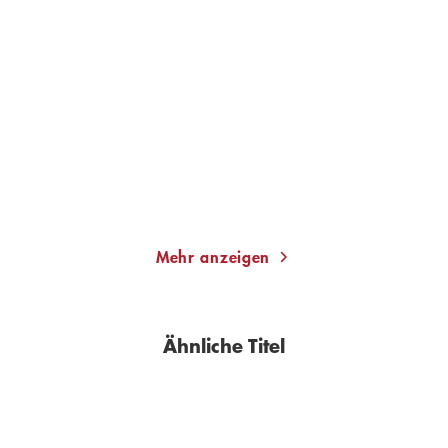
GABRIEL GARCÍA MÁRQUEZ
GABRIEL GARCÍA MÁRQUEZ
Hundert Jahre Einsamkeit
Ich bin nicht hier, um eine
(Neuüberse ...
Rede zu ...
Gebundene Ausgabe
Gebundene Ausgabe
25,00
€
*
16,99
€
*
Im Handel kaufen
Merken
Merken
Mehr anzeigen
Ähnliche Titel