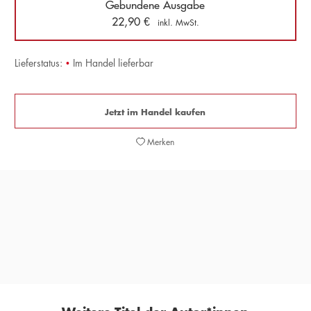
Gebundene Ausgabe
22,90
€
inkl. MwSt.
Lieferstatus:
•
Im Handel lieferbar
Jetzt im Handel kaufen
Merken
»Der Virtuose des Konkreten«
DIETER E. ZIMMER,
DIE ZEIT