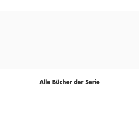
che Pianist setzt sich ernsthaft und unterhaltsam mit ihrer [Enya]
KULTUR.WEST, 28. SEPTEMBER 2020
Alle Bücher der Serie