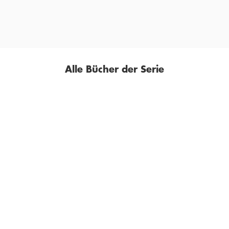
SASCHA SEILER,
LITERATURKRITIK.DE, 02. OKTOBER 2020
Alle Bücher der Serie