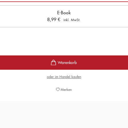
E-Book
8,99
€
inkl. MwSt.
oder im Handel kaufen
Merken
 und sehr kenntnisreiches Buch gelungen, das nerdgerecht mit Setl
persönlichen Lieblingssongs und –alben garniert wird.«