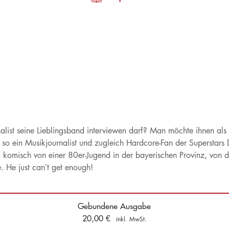
list seine Lieblingsband interviewen darf? Man möchte ihnen als 
st so ein Musikjournalist und zugleich Hardcore-Fan der Supersta
 komisch von einer 80er-Jugend in der bayerischen Provinz, von 
. He just can’t get enough!
Gebundene Ausgabe
20,00
€
inkl. MwSt.