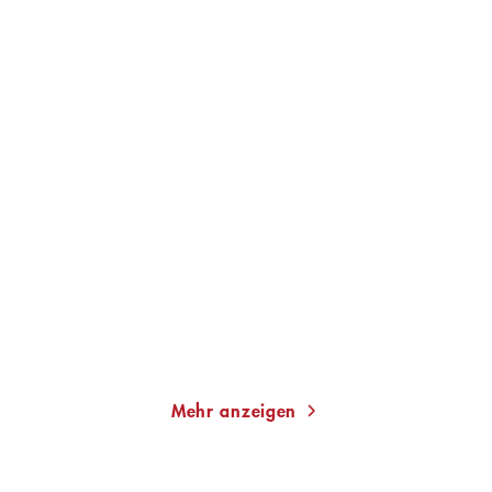
TINO HANEKAMP
SOPHIE PASSMANN
Tino Hanekamp über Nick
Sophie Passmann über
Cave
Frank Ocean
Gebundene Ausgabe
Gebundene Ausgabe
10,00
€
*
10,00
€
*
Merken
Merken
Mehr anzeigen