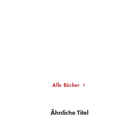
JEFF TWEEDY
TINO HANEKAMP
Let's Go (So We Can Get
So was von da
Back)
Gebundene Ausgabe
Taschenbuch
22,00
€
*
16,00
€
*
Merken
Merken
Alle Bücher
Ähnliche Titel