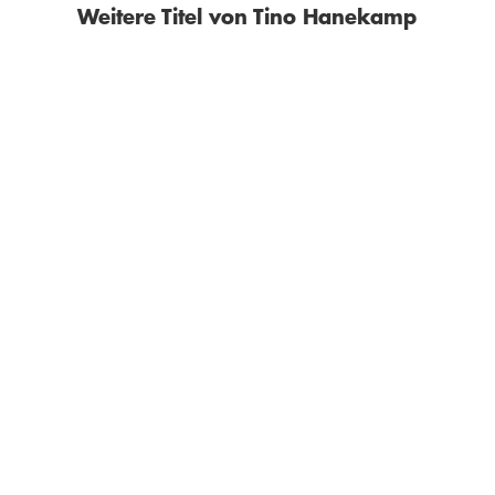
Weitere Titel von Tino Hanekamp
BESTSELLER
SIMEON WADE
JOHN O'CONNELL
LUIS PAADÍN
Foucault in Kalifornien
Bowies Bücher