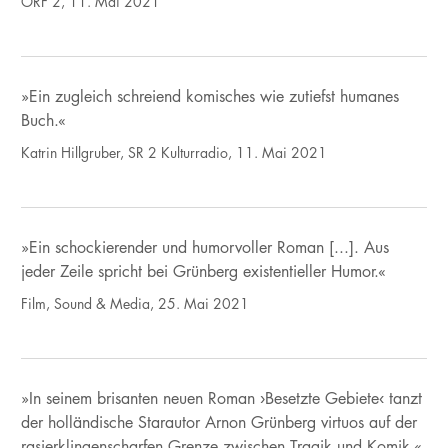
ORF 2, 11. Mai 2021
»Ein zugleich schreiend komisches wie zutiefst humanes
Buch.«
Katrin Hillgruber, SR 2 Kulturradio, 11. Mai 2021
»Ein schockierender und humorvoller Roman [...]. Aus
jeder Zeile spricht bei Grünberg existentieller Humor.«
Film, Sound & Media, 25. Mai 2021
»In seinem brisanten neuen Roman ›Besetzte Gebiete‹ tanzt
der holländische Starautor Arnon Grünberg virtuos auf der
rasierklingenscharfen Grenze zwischen Tragik und Komik.«