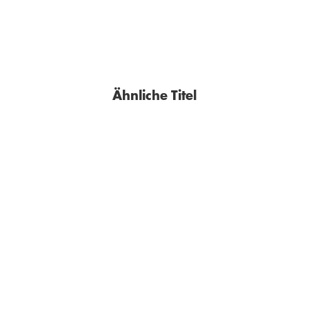
Im Handel kaufen
Merken
Merken
Ähnliche Titel
BESTSELLER
BESTSELLER