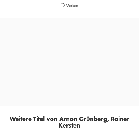
Merken
»Ein Kammerspiel mit dem Tempo einer Soap.[...] Arnon
Grünberg beschert uns einen mitreißenden Roman, der
trotz Momente der Komik die großen Fragen stellt:
Worauf kommt es bei der Liebe an? Gibt es so etwas wie
Freiheit? Wie verhalte ich mich gegenüber Ideologien?«
PAUL STOOP,
DEUTSCHLANDFUNK, 15. APRIL 2021
Weitere Titel von Arnon Grünberg, Rainer
Kersten