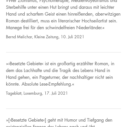
»Wer Zionismus, Psychotherapie, Medienvoyeurismus und
Sterbehilfe unter einen Hut bringt und daraus mit leichter
Hand und scharfem Geist einen hinreißenden, aberwitzigen
Roman destilliert, muss ein literarischer Hochseilartist sein.
Manege frei für den schwindelfreien Niederländer.«
Bernd Melichar, Kleine Zeitung, 10. Juli 2021
»›Besetzte Gebiete‹ ist ein großartig erzählter Roman, in
dem das Lachhafte und die Tragik des Lebens Hand in
Hand gehen, ein Pageturner, der nachhaltiger nicht sein
könnte. Absolute Lese-Empfehlung.«
Tageblatt, Luxemburg, 17. Juli 2021
»[›Besetzte Gebiete‹] geht mit Humor und Tiefgang den
existenziellen Fragen des Lebens nach und übt