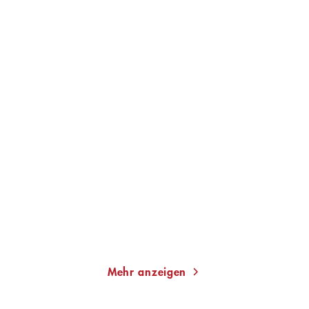
GRÁINNE O'HARE
MARTINA BOGDAHN
Weird Girls
Mühlensommer
Gebundene Ausgabe
Taschenbuch
22,00
€
*
13,00
€
*
Merken
Merken
Mehr anzeigen