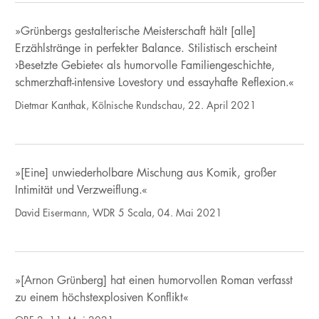
»Grünbergs gestalterische Meisterschaft hält [alle]
Erzählstränge in perfekter Balance. Stilistisch erscheint
›Besetzte Gebiete‹ als humorvolle Familiengeschichte,
schmerzhaft-intensive Lovestory und essayhafte Reflexion.«
Dietmar Kanthak, Kölnische Rundschau, 22. April 2021
»[Eine] unwiederholbare Mischung aus Komik, großer
Intimität und Verzweiflung.«
David Eisermann, WDR 5 Scala, 04. Mai 2021
»[Arnon Grünberg] hat einen humorvollen Roman verfasst
zu einem höchstexplosiven Konflikt«