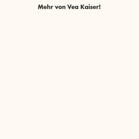
Mehr von Vea Kaiser!
VEA KAISER
VEA KAISER
Fabula Rasa oder Die
Rückwärtswalzer
Königin des Gr ...