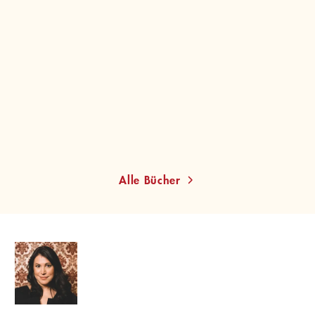
VEA KAISER
VEA KAISER
Makarionissi oder Die
Blasmusikpop oder Wie
Insel der Sel ...
die Wissensch ...
Taschenbuch
Taschenbuch
14,00
€
*
14,00
€
*
Merken
Merken
Alle Bücher