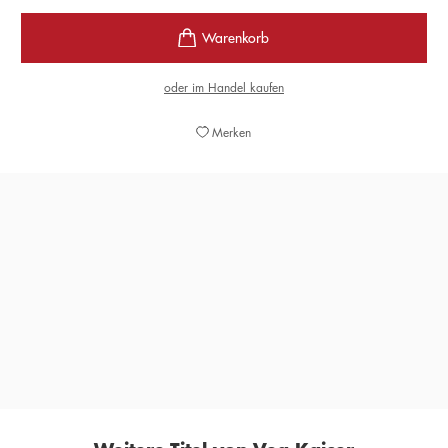
oder im Handel kaufen
Merken
»Ein humorvoller Familien- und Reiseroman.«
CHRISTIANE HOFFMEISTER,
NDR, 06. NOVEMBER 2020