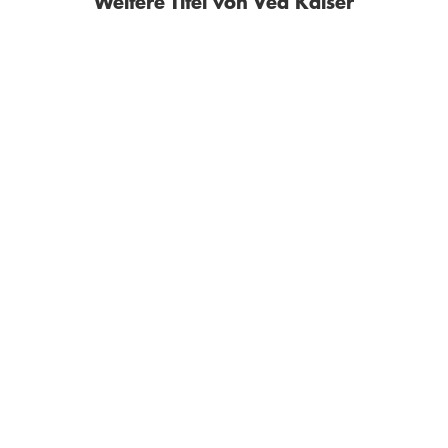
Weitere Titel von Vea Kaiser
VEA KAISER
VEA KAISER
Fabula Rasa oder Die
Makarionissi oder Die
Königin des Gr ...
Insel der Sel ...