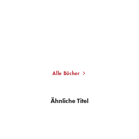
VEA KAISER
Blasmusikpop oder Wie
die Wissensch ...
Taschenbuch
14,00
€
*
Merken
Alle Bücher
Ähnliche Titel