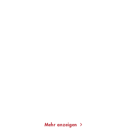
HEDWIG RICHTER
BERND ULRICH
FRANK SCHÄTZING
Demokratie und
Was, wenn wir einfach
Revolution
die Welt rett ...
Gebundene Ausgabe
Taschenbuch
25,00
€
*
13,00
€
*
Merken
Merken
Mehr anzeigen