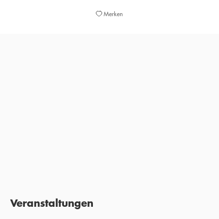
Merken
»Ein Apell zum Handeln.«
JANA PAREIGIS,
ZDF MITTAGSMAGAZIN, 11. MAI 2021
Veranstaltungen