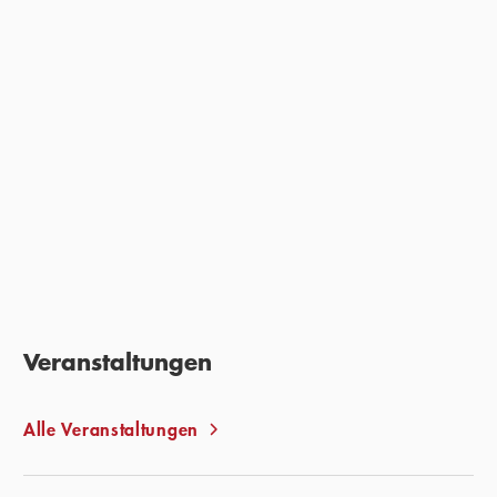
»Ein Apell zum Handeln.«
JANA PAREIGIS,
ZDF MITTAGSMAGAZIN, 11. MAI 2021
Veranstaltungen
Alle Veranstaltungen