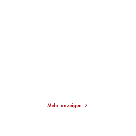
HEDWIG RICHTER
BERND ULRICH
FRANK SCHÄTZING
Demokratie und
Was, wenn wir einfach
Revolution
die Welt rett ...
Gebundene Ausgabe
Taschenbuch
25,00
€
*
13,00
€
*
Merken
Merken
Mehr anzeigen