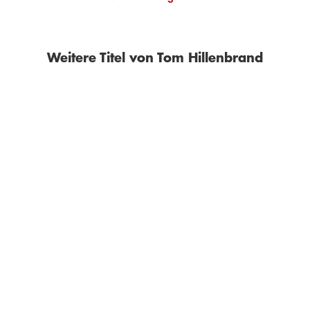
Weitere Titel von Tom Hillenbrand
BESTSELLER
TOM HILLENBRAND
TOM HILLENBRAND