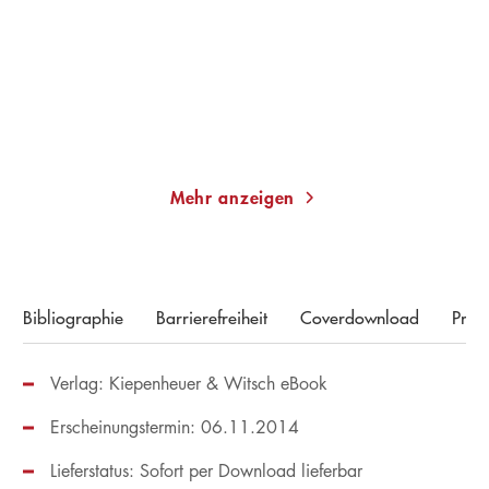
Champagner
Taschenbuch
Taschenbuch
14,00
€
*
14,00
€
*
Merken
Merken
Mehr anzeigen
Bibliographie
Barrierefreiheit
Coverdownload
Pres
Verlag: Kiepenheuer & Witsch eBook
Erscheinungstermin: 06.11.2014
Lieferstatus: Sofort per Download lieferbar