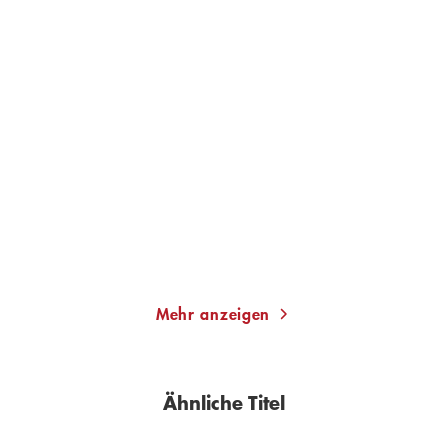
TOM HILLENBRAND
TOM HILLENBRAND
Thanatopia
Die Erfindung des
Lächelns
Paperback
Taschenbuch
18,00
€
*
16,00
€
*
Merken
Merken
Mehr anzeigen
Ähnliche Titel