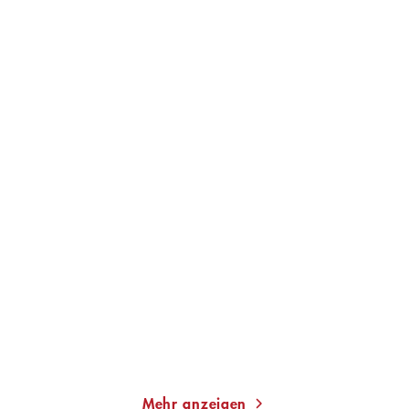
TOM HILLENBRAND
TOM HILLENBRAND
Letzte Ernte
Tödliche Oliven
Taschenbuch
Taschenbuch
13,00
€
*
13,00
€
*
Merken
Merken
Mehr anzeigen