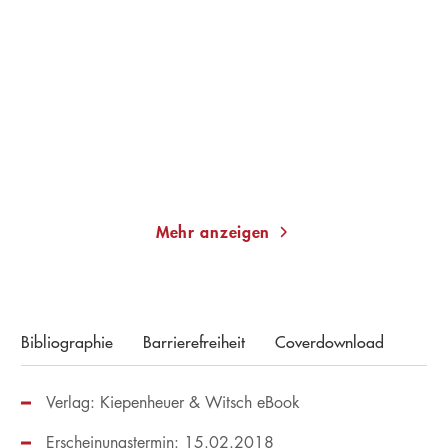
Zeit, sich aus dem Staub
Es findet dich
zu machen
Taschenbuch
Taschenbuch
13,00
€
*
22,00
€
*
Merken
Merken
Mehr anzeigen
Bibliographie
Barrierefreiheit
Coverdownload
Verlag: Kiepenheuer & Witsch eBook
Erscheinungstermin: 15.02.2018