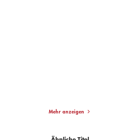
PETER SCHNEIDER
PETER SCHNEIDER
Vivaldi und seine Töchter
Der Mauerspringer
Gebundene Ausgabe
E-Book
20,00
€
*
8,99
€
*
Merken
Merken
Mehr anzeigen
Ähnliche Titel