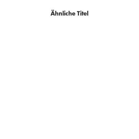
Ähnliche Titel
BESTSELLER
ERIC PFEIL
VLADIMIR SOROKIN