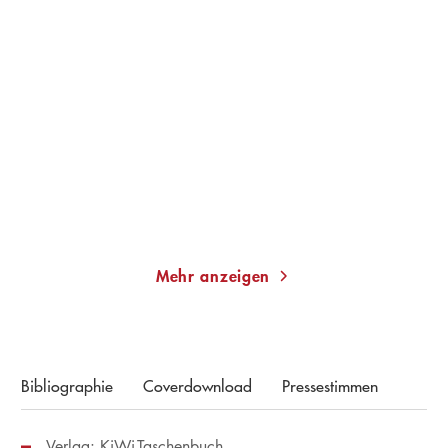
ANDREA PETKOVIĆ
MIRANDA JULY
Zeit, sich aus dem Staub
Es findet dich
zu machen
Taschenbuch
Taschenbuch
13,00
€
*
22,00
€
*
Merken
Merken
Mehr anzeigen
Bibliographie
Coverdownload
Pressestimmen
Verlag: KiWi-Taschenbuch