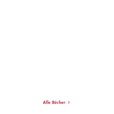
ERIC PFEIL
Komm, wir werfen ein
Schlagzeug in ...
Taschenbuch
20,00
€
*
Merken
Alle Bücher