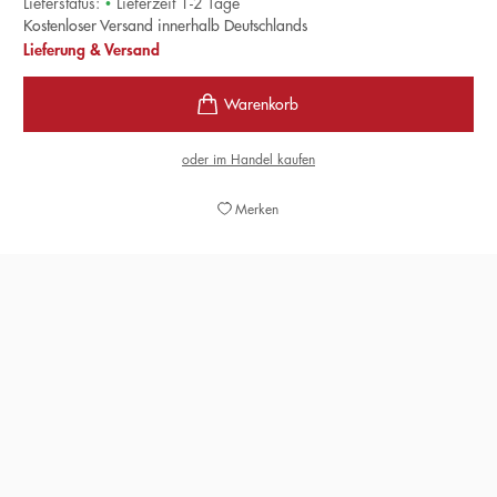
Lieferstatus:
•
Lieferzeit 1-2 Tage
Kostenloser Versand innerhalb Deutschlands
Lieferung & Versand
oder im Handel kaufen
Merken
»Wenn in trüben Zeiten auf eines Verlass ist, dann sind
es Bücher über Italien. Das schönste der Saison hat,
bereits zum zweiten Mal, Eric Pfeil geschrieben. Anhand
von Liedern erklärt er unser aller Lieblingsland.«
ADRIANO SACK,
DIE WELT AM SONNTAG, 05. MAI 2024