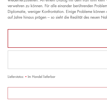
wiederherzustellen. An einem Dialog mit dem Iran führt kei
verwehren zu können. Für alle einander berührenden Problemkr
Diplomatie, weniger Konfrontation. Einige Probleme können du
auf Jahre hinaus prägen – so sieht die Realität des neuen N
Lieferstatus:
•
Im Handel lieferbar