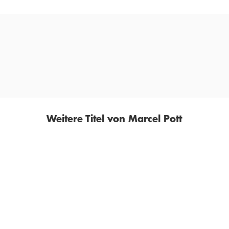
 die komplexe und verwobene Situation im Nahen Osten anschaulich
PROFIL
Weitere Titel von Marcel Pott