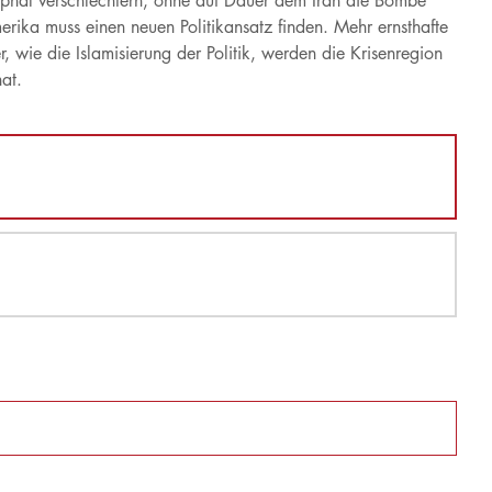
ophal verschlechtern, ohne auf Dauer dem Iran die Bombe
erika muss einen neuen Politikansatz finden. Mehr ernsthafte
 wie die Islamisierung der Politik, werden die Krisenregion
at.