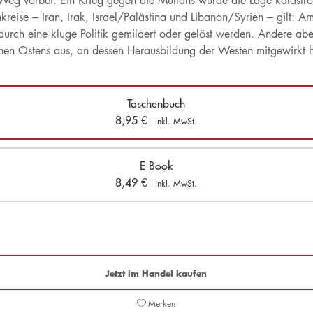
n Weg vorbei. Ein Krieg gegen die Mullahs würde die Lage katastr
eise – Iran, Irak, Israel/Palästina und Libanon/Syrien – gilt: Am
rch eine kluge Politik gemildert oder gelöst werden. Andere aber,
ahen Ostens aus, an dessen Herausbildung der Westen mitgewirkt h
Taschenbuch
8,95
€
inkl. MwSt.
E-Book
8,49
€
inkl. MwSt.
Jetzt im Handel kaufen
Merken