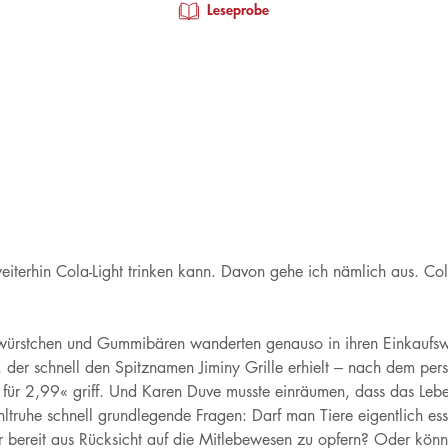
Leseprobe
eiterhin Cola-Light trinken kann. Davon gehe ich nämlich aus. Co
atwürstchen und Gummibären wanderten genauso in ihren Einkaufs
der schnell den Spitznamen Jiminy Grille erhielt – nach dem per
für 2,99« griff. Und Karen Duve musste einräumen, dass das Lebe
fkühltruhe schnell grundlegende Fragen: Darf man Tiere eigentlich
 bereit aus Rücksicht auf die Mitlebewesen zu opfern? Oder könn