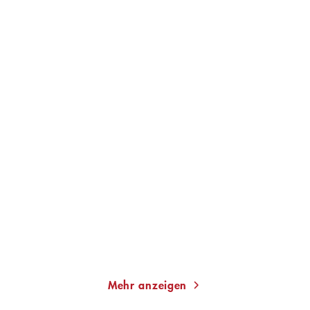
PETER HÄRTLING
JOACHIM SARTORIUS
An den Ufern meiner Stadt
Wohin mit den Augen
Gebundene Ausgabe
Gebundene Ausgabe
28,00
€
*
20,00
€
*
Merken
Merken
Mehr anzeigen