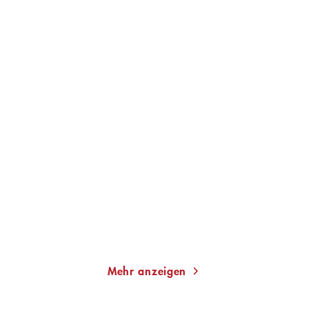
PETER HÄRTLING
HEINRICH BÖLL
RENÉ BÖLL
...
An den Ufern meiner Stadt
Ein Jahr hat keine Zeit
Gebundene Ausgabe
Gebundene Ausgabe
28,00
€
*
20,00
€
*
Merken
Merken
Mehr anzeigen