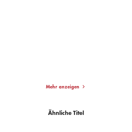
HEINRICH BÖLL
HEINRICH BÖLL
Der Panzer zielte auf
Wanderer, kommst du
Kafka
nach Spa ...
Gebundene Ausgabe
E-Book
20,00
€
*
9,99
€
*
Im Handel kaufen
Merken
Merken
Mehr anzeigen
Ähnliche Titel