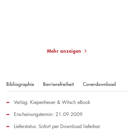
Taschenbuch
Taschenbuch
13,00
€
*
14,00
€
*
Merken
Merken
Mehr anzeigen
Bibliographie
Barrierefreiheit
Coverdownload
Verlag: Kiepenheuer & Witsch eBook
Erscheinungstermin: 21.09.2009
Lieferstatus: Sofort per Download lieferbar