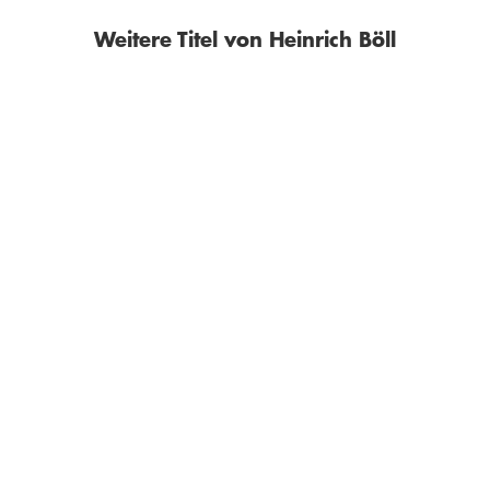
Weitere Titel von Heinrich Böll
HEINRICH BÖLL
HEINRICH BÖLL
RENÉ BÖLL
...
Doktor Murkes
Ein Jahr hat keine Zeit