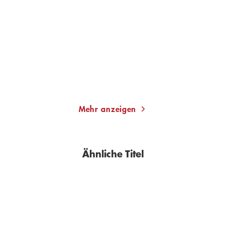
Der Körper meines Lebens
Schulkummer
Taschenbuch
Taschenbuch
9,99
€
*
16,00
€
*
Merken
Merken
Mehr anzeigen
Ähnliche Titel
BESTSELLER