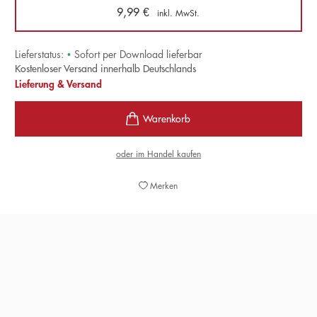
9,99
€
inkl. MwSt.
Lieferstatus:
•
Sofort per Download lieferbar
Kostenloser Versand innerhalb Deutschlands
Lieferung & Versand
oder im Handel kaufen
Merken
»In jedem Satz Pennacs schlummert ein Abenteuer, das
darauf wartet auszubrechen."
MAGAZINE LITTÉRAIRE