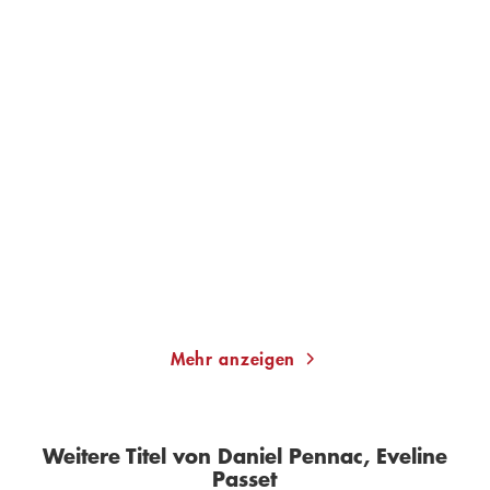
DANIEL PENNAC
DANIEL PENNAC
Sündenbock im
Monsieur Malaussene
Bücherdschungel
Taschenbuch
Taschenbuch
12,00
€
*
9,95
€
*
Im Handel kaufen
Merken
Merken
Mehr anzeigen
Weitere Titel von Daniel Pennac, Eveline
Passet