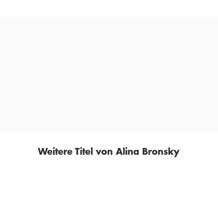
»Strikt personal perspektiviert, ein atemloses Stakkato,
der Bronsky-Beat. Schon bald entkommt man dem Sog
dieses Buchs nicht mehr.«
FAZ
Weitere Titel von Alina Bronsky
BESTSELLER