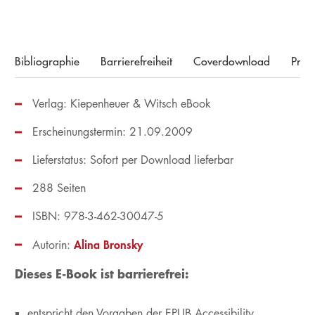
Bibliographie
Barrierefreiheit
Coverdownload
Pres
Verlag: Kiepenheuer & Witsch eBook
Erscheinungstermin: 21.09.2009
Lieferstatus: Sofort per Download lieferbar
288 Seiten
ISBN: 978-3-462-30047-5
Alina Bronsky
Autorin:
Dieses E-Book ist barrierefrei:
entspricht den Vorgaben der EPUB Accessibility