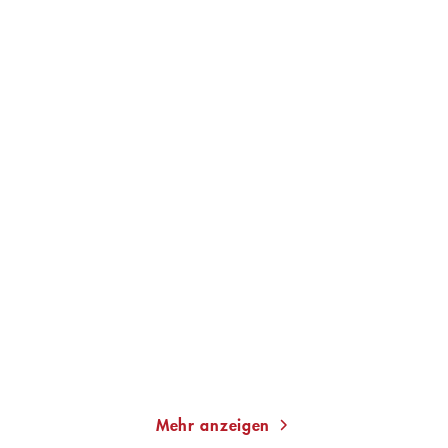
GRÁINNE O'HARE
MARTINA BOGDAHN
Weird Girls
Mühlensommer
Gebundene Ausgabe
Taschenbuch
22,00
€
*
13,00
€
*
Merken
Merken
Mehr anzeigen