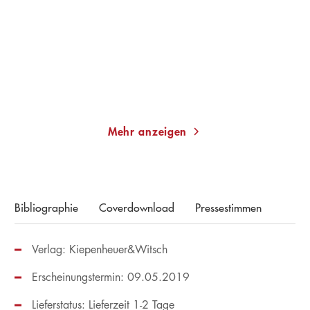
Gebundene Ausgabe
Taschenbuch
22,00
€
*
13,00
€
*
Merken
Merken
Mehr anzeigen
Bibliographie
Coverdownload
Pressestimmen
Verlag: Kiepenheuer&Witsch
Erscheinungstermin: 09.05.2019
Lieferstatus: Lieferzeit 1-2 Tage