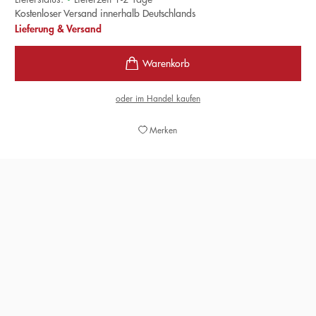
Kostenloser Versand innerhalb Deutschlands
Lieferung & Versand
oder im Handel kaufen
Merken
»›Der Zopf meiner Großmutter‹ steht sinnbildlich für das
Auslegen von Werten, für die Extreme von harte Schale
und weicher Kern.«
NADINE SCHMIDT,
KRACHFINK, 30. NOVEMBER 2020