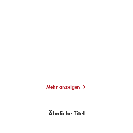
ALINA BRONSKY
ALINA BRONSKY
Baba Dunjas letzte Liebe
Nenn mich einfach
Superheld
Taschenbuch
Taschenbuch
12,00
€
*
12,00
€
*
Merken
Merken
Mehr anzeigen
Ähnliche Titel
BESTSELLER