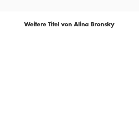
Weitere Titel von Alina Bronsky
BESTSELLER
ALINA BRONSKY
ALINA BRONSKY