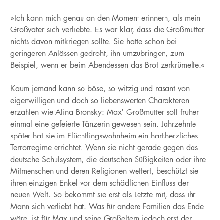
»Ich kann mich genau an den Moment erinnern, als mein
Großvater sich verliebte. Es war klar, dass die Großmutter
nichts davon mitkriegen sollte. Sie hatte schon bei
geringeren Anlässen gedroht, ihn umzubringen, zum
Beispiel, wenn er beim Abendessen das Brot zerkrümelte.«
Kaum jemand kann so böse, so witzig und rasant von
eigenwilligen und doch so liebenswerten Charakteren
erzählen wie Alina Bronsky: Max’ Großmutter soll früher
einmal eine gefeierte Tänzerin gewesen sein. Jahrzehnte
später hat sie im Flüchtlingswohnheim ein hart-herzliches
Terrorregime errichtet. Wenn sie nicht gerade gegen das
deutsche Schulsystem, die deutschen Süßigkeiten oder ihre
Mitmenschen und deren Religionen wettert, beschützt sie
ihren einzigen Enkel vor dem schädlichen Einfluss der
neuen Welt. So bekommt sie erst als Letzte mit, dass ihr
Mann sich verliebt hat. Was für andere Familien das Ende
wäre, ist für Max und seine Großeltern jedoch erst der