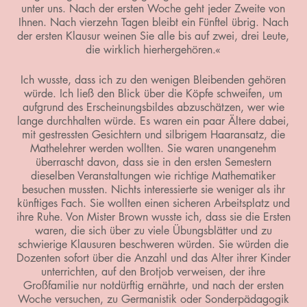
unter uns. Nach der ersten Woche geht jeder Zweite von
Ihnen. Nach vierzehn Tagen bleibt ein Fünftel übrig. Nach
der ersten Klausur weinen Sie alle bis auf zwei, drei Leute,
die wirklich hierhergehören.«
Ich wusste, dass ich zu den wenigen Bleibenden gehören
würde. Ich ließ den Blick über die Köpfe schweifen, um
aufgrund des Erscheinungsbildes abzuschätzen, wer wie
lange durchhalten würde. Es waren ein paar Ältere dabei,
mit gestressten Gesichtern und silbrigem Haaransatz, die
Mathelehrer werden wollten. Sie waren unangenehm
überrascht davon, dass sie in den ersten Semestern
dieselben Veranstaltungen wie richtige Mathematiker
besuchen mussten. Nichts interessierte sie weniger als ihr
künftiges Fach. Sie wollten einen sicheren Arbeitsplatz und
ihre Ruhe. Von Mister Brown wusste ich, dass sie die Ersten
waren, die sich über zu viele Übungsblätter und zu
schwierige Klausuren beschweren würden. Sie würden die
Dozenten sofort über die Anzahl und das Alter ihrer Kinder
unterrichten, auf den Brotjob verweisen, der ihre
Großfamilie nur notdürftig ernährte, und nach der ersten
Woche versuchen, zu Germanistik oder Sonderpädagogik