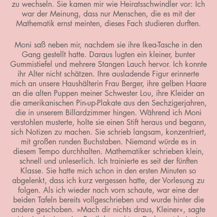
zu wechseln. Sie kamen mir wie Heiratsschwindler vor: Ich
war der Meinung, dass nur Menschen, die es mit der
Mathematik ernst meinten, dieses Fach studieren durften.
Moni saß neben mir, nachdem sie ihre Ikea-Tasche in den
Gang gestellt hatte. Daraus lugten ein kleiner, bunter
Gummistiefel und mehrere Stangen Lauch hervor. Ich konnte
ihr Alter nicht schätzen. Ihre ausladende Figur erinnerte
mich an unsere Haushälterin Frau Berger, ihre gelben Haare
an die alten Puppen meiner Schwester Lou, ihre Kleider an
die amerikanischen Pin-up-Plakate aus den Sechzigerjahren,
die in unserem Billardzimmer hingen. Während ich Moni
verstohlen musterte, holte sie einen Stift heraus und begann,
sich Notizen zu machen. Sie schrieb langsam, konzentriert,
mit großen runden Buchstaben. Niemand würde es in
diesem Tempo durchhalten. Mathematiker schrieben klein,
schnell und unleserlich. Ich trainierte es seit der fünften
Klasse. Sie hatte mich schon in den ersten Minuten so
abgelenkt, dass ich kurz vergessen hatte, der Vorlesung zu
folgen. Als ich wieder nach vorn schaute, war eine der
beiden Tafeln bereits vollgeschrieben und wurde hinter die
andere geschoben. »Mach dir nichts draus, Kleiner«, sagte