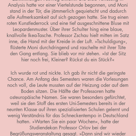
Analysis hatte vor einer Viertelstunde begonnen, und Moni
stand in der Tür, die jämmerlich gequietscht und dadurch
alle Aufmerksamkeit auf sich gezogen hatte. Sie trug einen
roten Kunstlederrock und eine tief ausgeschnittene Bluse mit
Leopardenmuster. Über ihrer Schulter hing eine blaue,
knallvolle Ikea-Tasche. Professor Zschau hielt mitten im Satz
inne, die Hand mit der Kreide in der Luft. »Tschuldigung«,
flüsterte Moni durchdringend und raschelte mit ihrer Tüte
den Gang entlang. Sie blieb vor mir stehen. »Ist der Sitz
hier noch frei, Kleiner? Rückst du ein Stück?«
Ich wurde rot und nickte. Ich gab ihr nicht die geringste
Chance. Am Anfang des Semesters waren die Vorlesungen
noch voll, die Leute mussten auf der Heizung oder auf dem
Boden sitzen. Die Hälfte der Professoren hatte
osteuropäische Namen. Sie waren besonders gefürchtet,
weil sie den Stoff des ersten Uni-Semesters bereits in der
neunten Klasse auf ihren spezialisierten Schulen gelernt und
wenig Verständnis für das Schneckentempo in Deutschland
hatten. »Warten Sie ein paar Wochen«, hatte der
Studiendekan Professor Orlov bei der
Begrüßungsveranstaltung gesagt. »Dann sind wir wieder