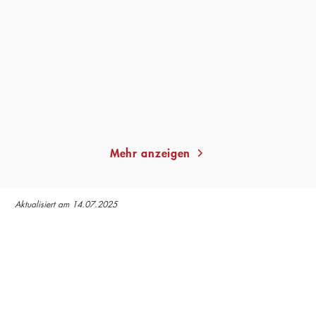
Der Zopf meiner
Baba Dunjas letzte Liebe
Großmutter
Taschenbuch
Taschenbuch
11,00
€
*
12,00
€
*
Merken
Merken
Mehr anzeigen
Aktualisiert am 14.07.2025