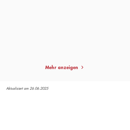
Lautlose Feinde
Dunkle Verbindungen
Taschenbuch
Taschenbuch
13,00
€
*
13,00
€
*
Merken
Merken
Mehr anzeigen
Aktualisiert am 26.06.2025