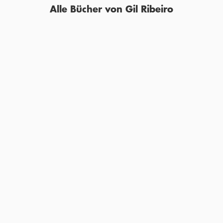
Alle Bücher von Gil Ribeiro
BALD
GIL RIBEIRO
GIL RIBEIRO
Das Lost in Fuseta
Leander Lost ermittelt Band
Kochbuch
1+2 (2i ...