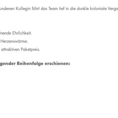
denen Kollegin führt das Team tief in die dunkle koloniale Verga
fnende Ehrlichkeit.
nd Herzenswärme.
 attraktiven Paketpreis.
lgender Reihenfolge erschienen: