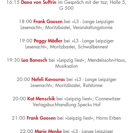
Dana von Suffrin
16:15
im Gespräch mit der taz;
Halle 5,
G 500
Frank Goosen
18:00
bei »L3 - Lange Leipziger
Lesenacht«;
Moritzbastei, Veranstaltungstonne
Peggy Mädler
19:00
bei »L3 - Lange Leipziger
Lesenacht«;
Moritzbastei, Schwalbennest
Lea Banasch
19:30
bei »Leipzig liest«;
Mendelssohn-Haus,
Musiksalon
Nefeli Kavouras
20:00
bei »L3 - Lange Leipziger
Lesenacht«;
Moritzbastei, Ratstonne
Kat Menschik
20:00
bei »Leipzig liest«;
Connewitzer
Verlagsbuchhandlung Specks Hof
Frank Goosen
21:00
bei »Leipzig liest«;
Horns Erben
Marie Menke
22:00
bei »L3 - Lange Leipziger