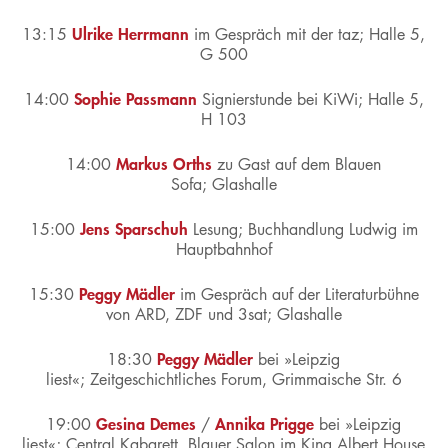
Ulrike Herrmann
13:15
im Gespräch mit der taz;
Halle 5,
G 500
Sophie Passmann
14:00
Signierstunde bei KiWi;
Halle 5,
H 103
Markus Orths
14:00
zu Gast auf dem Blauen
Sofa;
Glashalle
Jens Sparschuh
15:00
Lesung;
Buchhandlung Ludwig im
Hauptbahnhof
Peggy Mädler
15:30
im Gespräch auf der Literaturbühne
von ARD, ZDF und 3sat;
Glashalle
Peggy Mädler
18:30
bei
»Leipzig
liest«;
Zeitgeschichtliches Forum, Grimmaische Str. 6
Gesina Demes
Annika Prigge
19:00
/
bei »Leipzig
liest«;
Central Kabarett, Blauer Salon im King Albert House