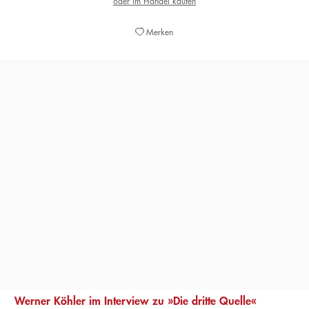
oder im Handel kaufen
Merken
»[E]in moderner Abenteuerroman, der in den Bann
zieht.«
CHRISTIANE VIELHABER,
KÖLNER STADTANZEIGER, 09. FEBRUAR 2022
Werner Köhler im Interview zu »Die dritte Quelle«