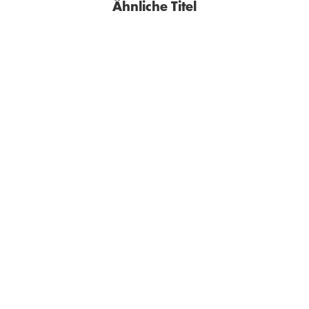
Ähnliche Titel
BESTSELLER
BESTSELLER
JOCHEN MARISS
ANNE GESTHUYSEN
Tage am Fluss
Vielleicht hat das Leben
Besseres v ...