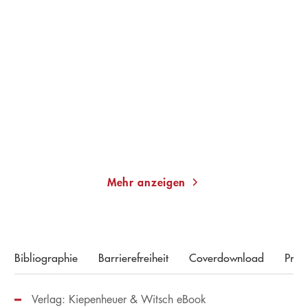
GRÁINNE O'HARE
MARTINA BOGDAHN
Weird Girls
Mühlensommer
Gebundene Ausgabe
Taschenbuch
22,00
€
*
13,00
€
*
Merken
Merken
Mehr anzeigen
Bibliographie
Barrierefreiheit
Coverdownload
Pres
Verlag: Kiepenheuer & Witsch eBook