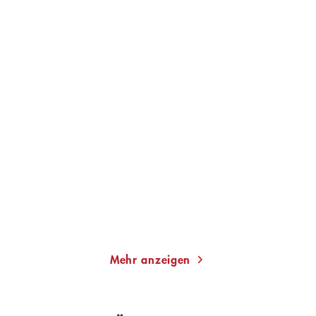
WERNER KÖHLER
WERNER KÖHLER
Crinellis dunkle
Crinellis kalter Schatten
Erinnerung
E-Book
Taschenbuch
9,99
€
*
9,95
€
*
Im Handel kaufen
Merken
Merken
Mehr anzeigen