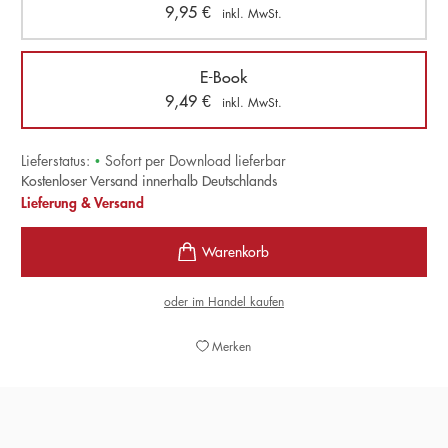
9,95
€
inkl. MwSt.
E-Book
9,49
€
inkl. MwSt.
Lieferstatus:
•
Sofort per Download lieferbar
Kostenloser Versand innerhalb Deutschlands
Lieferung & Versand
oder im Handel kaufen
Merken
»Die 444 Seiten lesen sich atemlos, man mag die