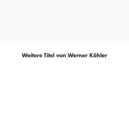
Geschichte des nicht unterbrechen, das Buch keinen
Moment aus der Hand legen«
RHEINISCHE POST
Weitere Titel von Werner Köhler