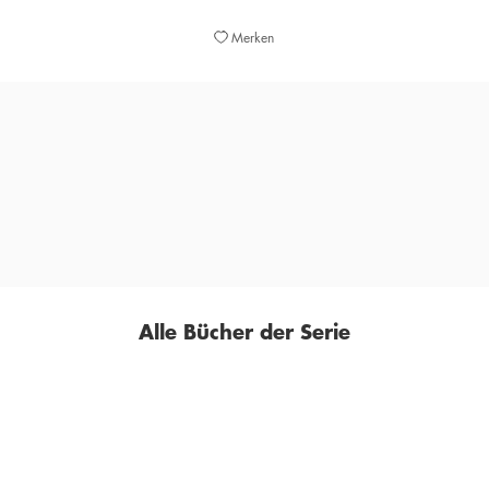
Merken
»fesselnd und raffiniert«
WDR 2 BÜCHER, 08. FEBRUAR 2023
Alle Bücher der Serie