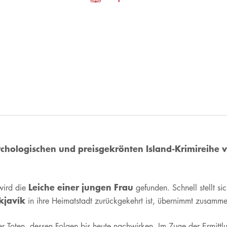
ologischen und preisgekrönten Island-Krimireihe von
Leiche einer jungen Frau
wird die
gefunden. Schnell stellt si
kjavík
in ihre Heimatstadt zurückgekehrt ist, übernimmt zusamme
r Toten, dessen Folgen bis heute nachwirken. Im Zuge der Ermittl