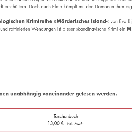
dt erschüttern. Doch auch Elma kämpft mit den Dämonen ihrer ei
ologischen Krimireihe »Mörderisches Island«
von Eva Bjö
Mu
 und raffinierten Wendungen ist dieser skandinavische Krimi ein
önnen unabhängig voneinander gelesen werden.
Taschenbuch
13,00
€
inkl. MwSt.