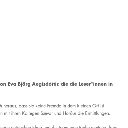
 Eva Björg Aegisdóttir, die die Leser*innen in
ch heraus, dass sie keine Fremde in dem kleinen Ort ist.
n mit ihren Kollegen Sævar und Hörður die Ermittlungen.
ungen entdecken Elma und ihr Team eine Reihe weiterer, lang