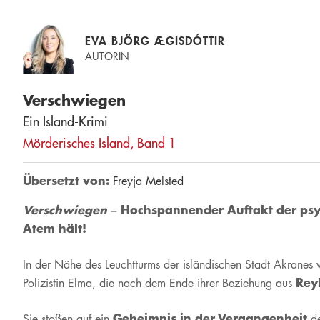
EVA BJÖRG ÆGISDÓTTIR
AUTORIN
Verschwiegen
Ein Island-Krimi
Mörderisches Island, Band 1
Übersetzt von:
Freyja Melsted
Verschwiegen –
Hochspannender Auftakt der psych
Atem hält!
In der Nähe des Leuchtturms der isländischen Stadt Akranes 
Rey
Polizistin Elma, die nach dem Ende ihrer Beziehung aus
Geheimnis in der Vergangenheit
Sie stoßen auf ein
de