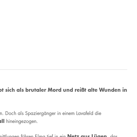
t sich als brutaler Mord und reißt alte Wunden in
n. Doch als Spaziergänger in einem Lavafeld die
ll
hineingezogen.
Netz aus Lügen
ittlungen führen Elma tief in ein
, das