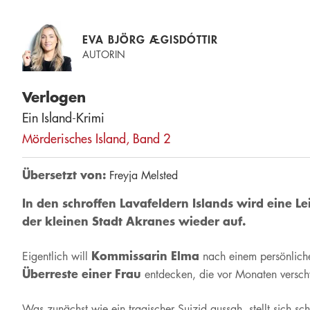
EVA BJÖRG ÆGISDÓTTIR
AUTORIN
Verlogen
Ein Island-Krimi
Mörderisches Island, Band 2
Übersetzt von:
Freyja Melsted
In den schroffen Lavafeldern Islands wird eine L
der kleinen Stadt Akranes wieder auf.
Kommissarin Elma
Eigentlich will
nach einem persönliche
Überreste einer Frau
entdecken, die vor Monaten verschw
Was zunächst wie ein tragischer Suizid aussah, stellt sich sch