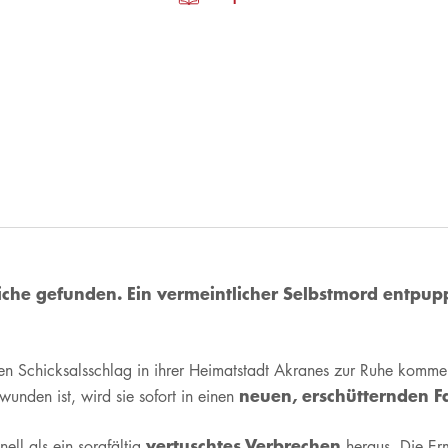
eiche gefunden. Ein vermeintlicher Selbstmord entpupp
n Schicksalsschlag in ihrer Heimatstadt Akranes zur Ruhe komme
neuen, erschütternden Fa
unden ist, wird sie sofort in einen
vertuschtes Verbrechen
nell als ein sorgfältig
heraus. Die Erm