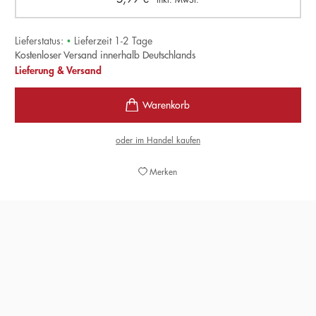
Lieferstatus:
•
Lieferzeit 1-2 Tage
Kostenloser Versand innerhalb Deutschlands
Lieferung & Versand
oder im Handel kaufen
Merken
»Lobo gelingt es, derlei komplexe Themen in einfache
Sprache zu fassen. Er analysiert klug wie humorvoll.«
CHRISTOPH DONAUER,
HEILBRONNER STIMME, 19. OKTOBER 2019