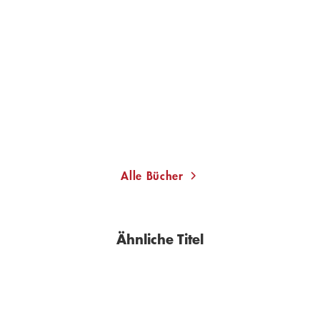
SASCHA LOBO
Die große Vertrauenskrise
Gebundene Ausgabe
25,00
€
*
Merken
Alle Bücher
Ähnliche Titel
BESTSELLER
BESTSELLER