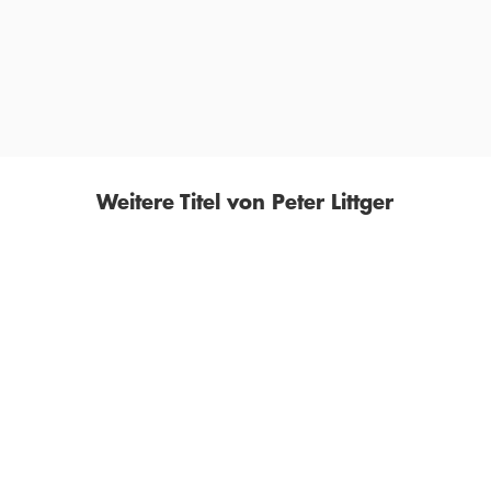
t sortiert und leicht wiederauffindbar. Weshalb man sich dieses [
ULTIMO MÜNSTER, 03. JULI 2015
Weitere Titel von Peter Littger