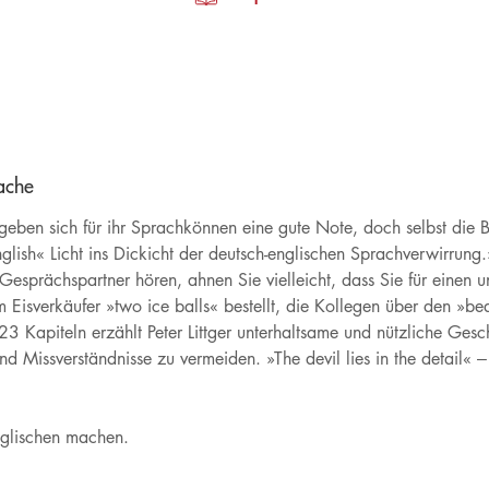
ache
geben sich für ihr Sprachkönnen eine gute Note, doch selbst die B
lish« Licht ins Dickicht der deutsch-englischen Sprachverwirrun
esprächspartner hören, ahnen Sie vielleicht, dass Sie für einen 
Eisverkäufer »two ice balls« bestellt, die Kollegen über den »bea
23 Kapiteln erzählt Peter Littger unterhaltsame und nützliche Ges
nd Missverständnisse zu vermeiden. »The devil lies in the detail« 
nglischen machen.