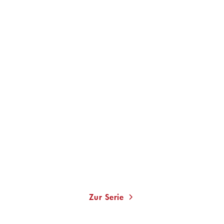
MONIKA PEETZ
Flaschenpost aus der
Vergangenheit ...
Taschenbuch
12,00
€
*
Merken
Zur Serie