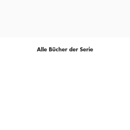
ANNALENA LÜDER,
MYSELF, 07. APRIL 2022
Alle Bücher der Serie