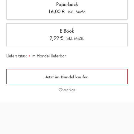
Paperback
16,00
€
inkl. MwSt.
E-Book
9,99
€
inkl. MwSt.
Lieferstatus:
•
Im Handel lieferbar
Jetzt im Handel kaufen
Merken
»
»Gefühlvoll, berührend und doch leicht – Monika Peetz
kann's einfach.«