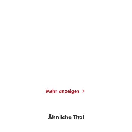
MONIKA PEETZ
MONIKA PEETZ
Die Nacht der Lichter - Die
Die Dienstagsfrauen-
Sommers ...
Trilogie (3in1- ...
Taschenbuch
E-Book
12,00
€
*
14,99
€
*
Merken
Merken
Mehr anzeigen
Ähnliche Titel