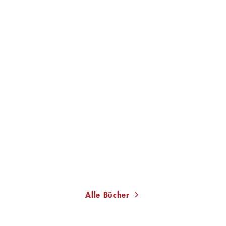
LARISSA BOEHNING
Nichts davon stimmt, aber
alles ist ...
Gebundene Ausgabe
19,99
€
*
Im Handel kaufen
Merken
Alle Bücher