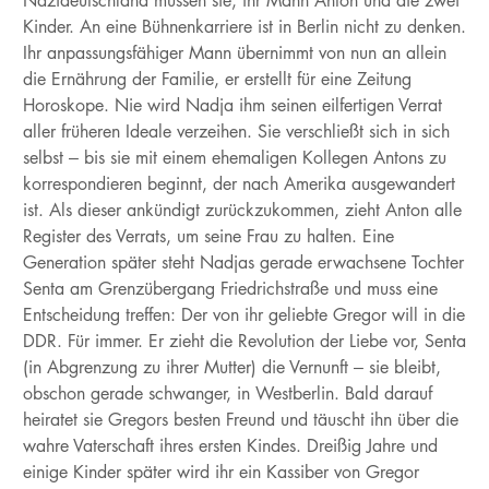
Nazideutschland müssen sie, ihr Mann Anton und die zwei
Kinder. An eine Bühnenkarriere ist in Berlin nicht zu denken.
Ihr anpassungsfähiger Mann übernimmt von nun an allein
die Ernährung der Familie, er erstellt für eine Zeitung
Horoskope. Nie wird Nadja ihm seinen eilfertigen Verrat
aller früheren Ideale verzeihen. Sie verschließt sich in sich
selbst – bis sie mit einem ehemaligen Kollegen Antons zu
korrespondieren beginnt, der nach Amerika ausgewandert
ist. Als dieser ankündigt zurückzukommen, zieht Anton alle
Register des Verrats, um seine Frau zu halten. Eine
Generation später steht Nadjas gerade erwachsene Tochter
Senta am Grenzübergang Friedrichstraße und muss eine
Entscheidung treffen: Der von ihr geliebte Gregor will in die
DDR. Für immer. Er zieht die Revolution der Liebe vor, Senta
(in Abgrenzung zu ihrer Mutter) die Vernunft – sie bleibt,
obschon gerade schwanger, in Westberlin. Bald darauf
heiratet sie Gregors besten Freund und täuscht ihn über die
wahre Vaterschaft ihres ersten Kindes. Dreißig Jahre und
einige Kinder später wird ihr ein Kassiber von Gregor