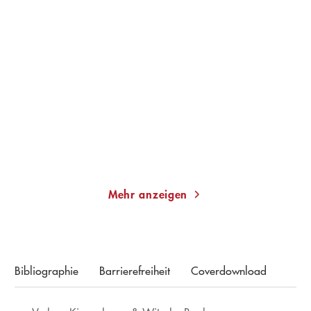
MONIKA PEETZ
MONIKA PEETZ
Flaschenpost aus der
Sommerschwestern
Vergangenheit ...
Taschenbuch
Gebundene Ausgabe
12,00
€
*
13,00
€
*
Im Handel kaufen
Merken
Merken
Mehr anzeigen
Bibliographie
Barrierefreiheit
Coverdownload