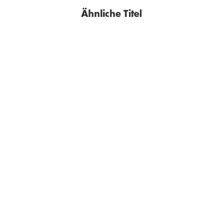
Ähnliche Titel
GEORGINA MOORE
MONIKA PEETZ
Die Garnett Girls
Die Sommerschwestern-