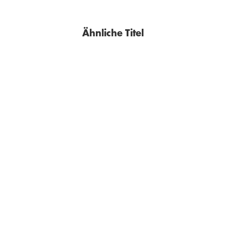
Ähnliche Titel
BESTSELLER
BESTSELLER
SARAH WYNN-WILLIAMS
BENJAMIN VON STUCKRAD-BARRE