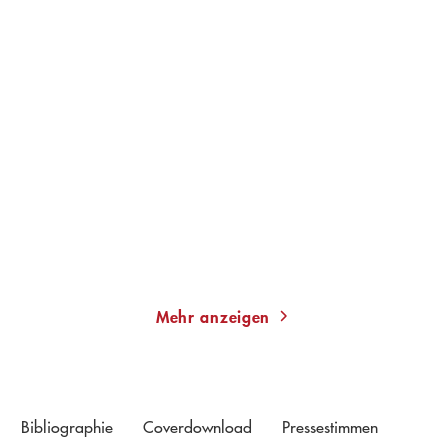
JUDITH HOLOFERNES
CAROLINE DARIAN
Hummelhirn
Ich kämpfe für die
Wahrheit
Gebundene Ausgabe
Paperback
24,00
€
*
18,00
€
*
Merken
Merken
Mehr anzeigen
Bibliographie
Coverdownload
Pressestimmen