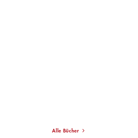
JUDITH HOLOFERNES
Hummelhirn
Gebundene Ausgabe
24,00
€
*
Merken
Alle Bücher