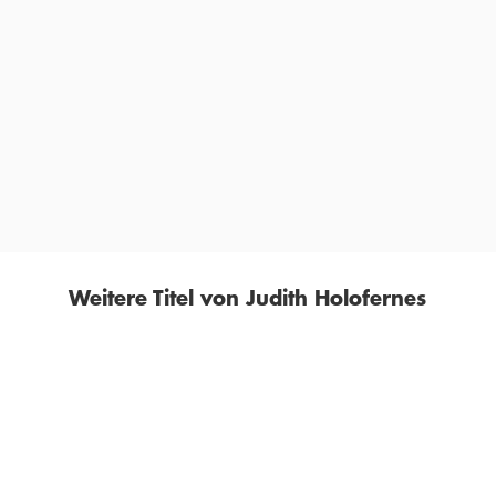
»Unprätentiös, nahbar, lustig, klug und herzerwärmend.
[...] Ein sehr persönliches Buch über ein Leben in der
Öffentlichkeit, über Angst, Euphorie und Glück. Und
über den Kampf um künstlerische Integrität und
Selbstbestimmung.«
KATJA ESSBACH,
NDR KULTUR, 16. SEPTEMBER 2022
Weitere Titel von Judith Holofernes
BESTSELLER