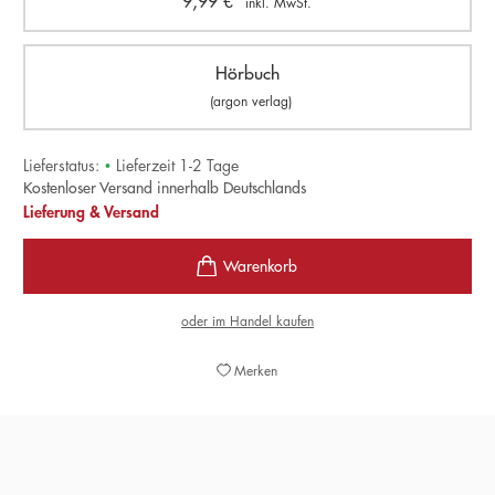
9,99
€
inkl. MwSt.
Hörbuch
(argon verlag)
Lieferstatus:
•
Lieferzeit 1-2 Tage
Kostenloser Versand innerhalb Deutschlands
Lieferung & Versand
oder im Handel kaufen
Merken
»[Das Buch] bündelt frühere Gedanken des ehemaligen
grünen Außenministers zu Deutschland, zur Europa- und