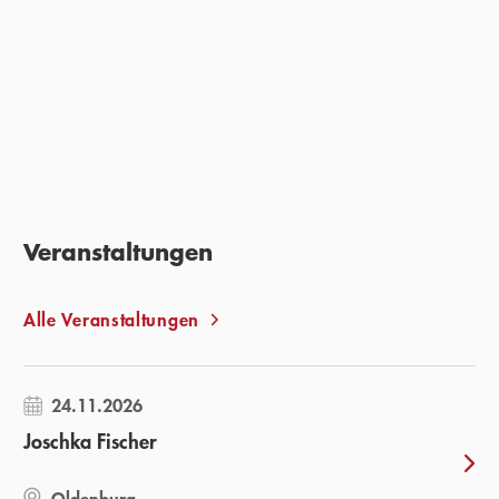
Weltpolitik und ist zugleich eine schonungslose
Zustandsbeschreibung einer neuen Gegenwart.«
PAUL INGENDAAY,
FAZ, 15. MÄRZ 2025
Veranstaltungen
Alle Veranstaltungen
24.11.2026
Joschka Fischer
Oldenburg