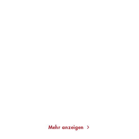
JOSCHKA FISCHER
JOSCHKA FISCHER
Willkommen im 21.
Der Abstieg des Westens
Jahrhundert
Gebundene Ausgabe
Taschenbuch
20,00
€
*
11,00
€
*
Merken
Merken
Mehr anzeigen