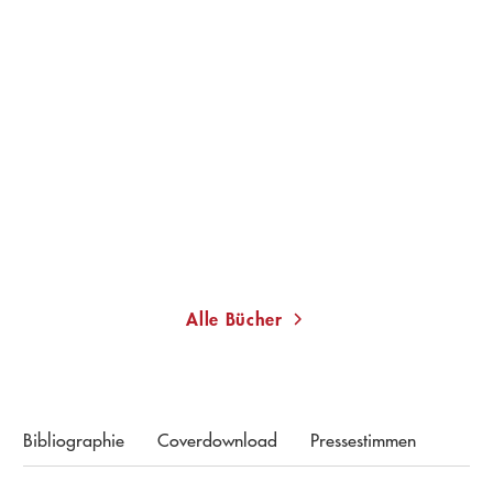
JOSCHKA FISCHER
Der Abstieg des Westens
Taschenbuch
11,00
€
*
Merken
Alle Bücher
Bibliographie
Coverdownload
Pressestimmen