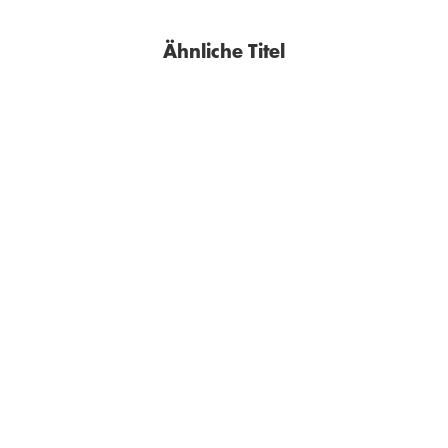
Ähnliche Titel
BESTSELLER
JOSCHKA FISCHER
JOSCHKA FISCHER