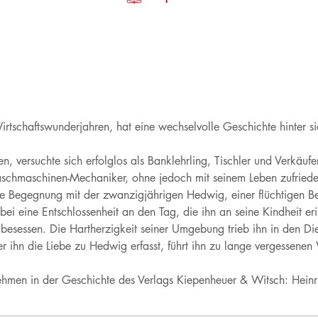
irtschaftswunderjahren, hat eine wechselvolle Geschichte hinter si
 versuchte sich erfolglos als Banklehrling, Tischler und Verkäufer
schmaschinen-Mechaniker, ohne jedoch mit seinem Leben zufrieden z
Die Begegnung mit der zwanzigjährigen Hedwig, einer flüchtigen 
bei eine Entschlossenheit an den Tag, die ihn an seine Kindheit er
sessen. Die Hartherzigkeit seiner Umgebung trieb ihn in den Die
 ihn die Liebe zu Hedwig erfasst, führt ihn zu lange vergessene
rnehmen in der Geschichte des Verlags Kiepenheuer & Witsch: Hein