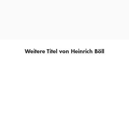
 eines nur durch Routine gemeisterten Lebens in die Erschütterung 
SÜDDEUTSCHER RUNDFUNK
Weitere Titel von Heinrich Böll