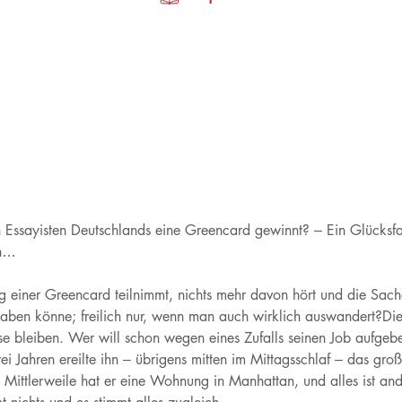
ssayisten Deutschlands eine Greencard gewinnt? – Ein Glücksfall
en…
ng einer Greencard teilnimmt, nichts mehr davon hört und die Sac
ben könne; freilich nur, wenn man auch wirklich auswandert?Die 
se bleiben. Wer will schon wegen eines Zufalls seinen Job aufgeb
i Jahren ereilte ihn – übrigens mitten im Mittagsschlaf – das gro
 Mittlerweile hat er eine Wohnung in Manhattan, und alles ist an