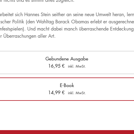
 nichts und es stimmt alles zugleich.
 arbeitet sich Hannes Stein seither an seine neue Umwelt heran, le
scher Politik (den Wahltag Barack Obamas erlebt er ausgerechnet 
festspielen). Und macht dabei manch überraschende Entdeckung, 
ür Überraschungen aller Art.
Gebundene Ausgabe
16,95
€
inkl. MwSt.
E-Book
14,99
€
inkl. MwSt.