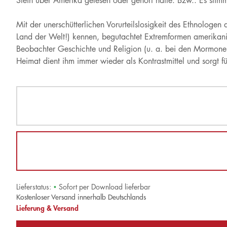
Stein über Amerika gelesen oder gehört hatte. Bzw.: Es stimmt
Mit der unerschütterlichen Vorurteilslosigkeit des Ethnologen
Land der Welt!) kennen, begutachtet Extremformen amerikani
Beobachter Geschichte und Religion (u. a. bei den Mormonen
Heimat dient ihm immer wieder als Kontrastmittel und sorgt f
Lieferstatus:
•
Sofort per Download lieferbar
Kostenloser Versand innerhalb Deutschlands
Lieferung & Versand