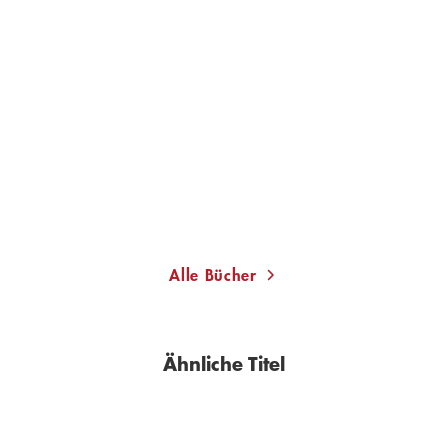
GEORGI DEMIDOW
Fone Kwas oder Der Idiot
Gebundene Ausgabe
22,00
€
*
Merken
Alle Bücher
Ähnliche Titel
BESTSELLER