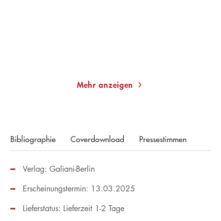
Gebundene Ausgabe
Taschenbuch
22,00
€
*
13,00
€
*
Merken
Merken
Mehr anzeigen
Bibliographie
Coverdownload
Pressestimmen
Verlag: Galiani-Berlin
Erscheinungstermin: 13.03.2025
Lieferstatus: Lieferzeit 1-2 Tage