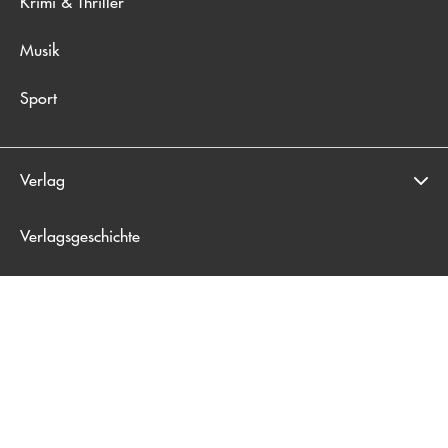
Krimi & Thriller
Musik
Sport
Verlag
Verlagsgeschichte
Presse & Veranstaltungen
Blogger*innen
Handel
Rechte & Lizenzen