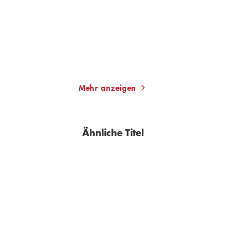
Taschenbuch mit Klappen
Taschenbuch mit Klappen
14,00
€
*
14,00
€
*
Im Handel kaufen
Im Handel kaufen
Merken
Merken
Mehr anzeigen
Ähnliche Titel